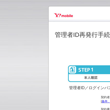
管理者ID再発行手
管理者ID／ログイン
契約者
[
条件
契約書