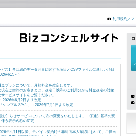
利用規約／マ
ロ
ービス】各回線のデータ容量に関する項目とCSVファイルに新しい項目
6/4/15～）
料金プランについて、月額料金を改定します。
に現在ご契約のお客さまは、改定日以降のご利用分から料金改定の対象
社サービスサイトをご覧ください。
」：2026年6月2日より改定
」「シンプル S/M/L」：2026年7月1日より改定
より一定額お知らせサービスについて次の変更をいたします。 ①通知基準の変
に伴う表示名称の変更
026年4月1日以降、モバイル契約時の非対面本人確認において、ご担当